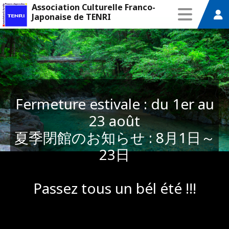
Association Culturelle Franco-
Japonaise de TENRI
Cours de 
ad
ivale : du 1er au
Cours de japo
 août
Session Automne
らせ : 8月1日～
23日
 un bél été !!!
En sa