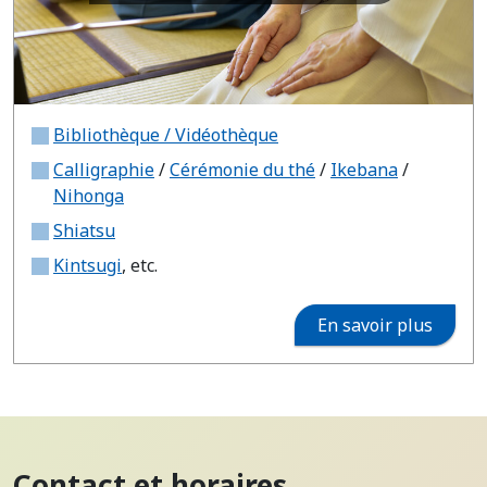
Bibliothèque / Vidéothèque
Calligraphie
/
Cérémonie du thé
/
Ikebana
/
Nihonga
Shiatsu
Kintsugi
, etc.
En savoir plus
Contact et horaires