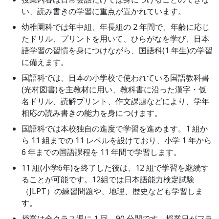
い、読み書きの学習に重点が置かれています。
幼稚園科では年中組、年長組の 2 年間で、年齢に応じ
たドリル、プリントを用いて、ひらがなを学び、日本
語学習の習慣を身につけながら、国語科(1 年生)の学習
に備えます。
国語科では、日本の小学校で使われている国語教科書
(光村図書)を主教材に用い、教科書に沿った漢字・仮
名ドリル、読解プリント、作文課題などにより、学年
相応の読み書きの能力を身につけます。
国語科では本校独自の進度で学習を進めます。1 組か
ら 11 組までの 11 レベルを設けており、小学 1 年から
6 年までの国語課程を 11 年間で学習します。
11 組(小学6年)を終了した後は、12 組で学習を継続す
ることが可能です。12組では日本語能力検定試験
（JLPT）の練習問題や、地理、歴史なども学習しま
す。
授業は全クラス週に 1 回、90 分間です。授業日がフラ