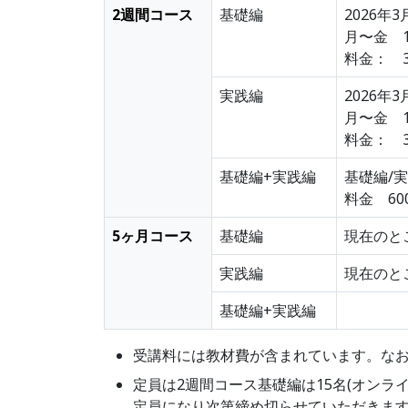
2週間コース
基礎編
2026年
月〜金 10
料金： 3
実践編
2026年
月〜金 10
料金： 3
基礎編+実践編
基礎編/
料金 60
5ヶ月コース
基礎編
現在のと
実践編
現在のと
基礎編+実践編
受講料には教材費が含まれています。なお
定員は2週間コース基礎編は15名(オンライ
定員になり次第締め切らせていただきます。