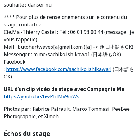
souhaitez danser nu.
**** Pour plus de renseignements sur le contenu du
stage, contactez :
Cie.Ma -Thierry Castel : Tél : 06 01 98 00 44 (message : je
vous rappelle).
Mail : butohartwaves[a]gmail.com ([a] –> @ 日本語もOK)
Messenger : m.me/sachiko.ishikawa1 (日本語もOK)
Facebook
:
https://www.facebook.com/sachiko.ishikawa1
(日本語も
OK)
URL d’un clip vidéo de stage avec Compagnie Ma
https://youtu.be/hwPhIMv9mWs
Photos par : Fabrice Pairault, Marco Tommasi, PeeBee
Photographie, et Ximeh
Échos du stage