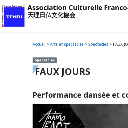
Association Culturelle Franc
天理日仏文化協会
Accueil
>
Arts et spectacles
>
Spectacles
>
FAUX J
Spectacles
FAUX JOURS
Performance dansée et con