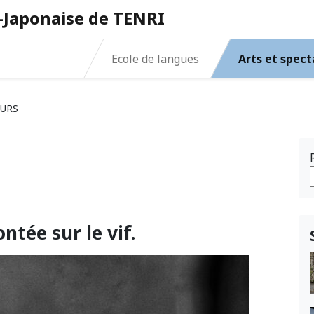
o-Japonaise de TENRI
Ecole de langues
Arts et spect
OURS
tée sur le vif.