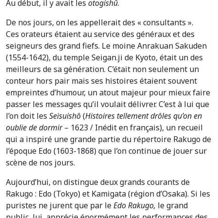
Au début, il y avait les
otogishû
.
De nos jours, on les appellerait des « consultants ».
Ces orateurs étaient au service des généraux et des
seigneurs des grand fiefs. Le moine Anrakuan Sakuden
(1554-1642), du temple Seigan.ji de Kyoto, était un des
meilleurs de sa génération. C’était non seulement un
conteur hors pair mais ses histoires étaient souvent
empreintes d’humour, un atout majeur pour mieux faire
passer les messages qu’il voulait délivrer. C’est à lui que
l’on doit les
Seisuishô
(
Histoires tellement drôles qu’on en
oublie de dormir
– 1623 / Inédit en français), un recueil
qui a inspiré une grande partie du répertoire Rakugo de
l’époque Edo (1603-1868) que l’on continue de jouer sur
scène de nos jours.
Aujourd’hui, on distingue deux grands courants de
Rakugo : Edo (Tokyo) et Kamigata (région d’Osaka). Si les
puristes ne jurent que par le
Edo Rakugo,
le grand
public, lui, apprécie énormément les performances des