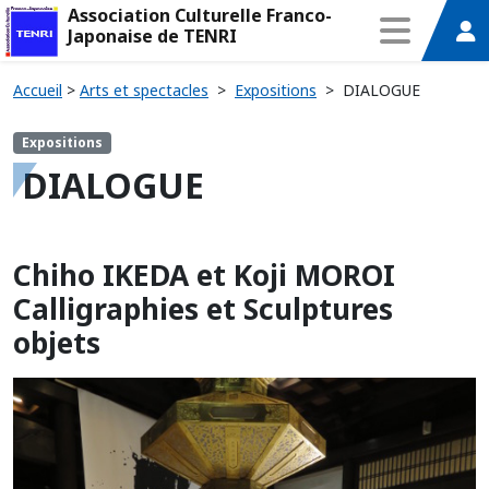
Association Culturelle Franco-
Japonaise de TENRI
Accueil
>
Arts et spectacles
>
Expositions
>
DIALOGUE
Expositions
DIALOGUE
Chiho IKEDA et Koji MOROI
Calligraphies et Sculptures
objets