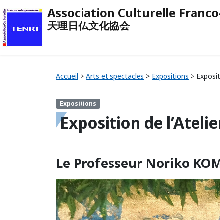
Association Culturelle Franc
天理日仏文化協会
Accueil
>
Arts et spectacles
>
Expositions
>
Exposit
Expositions
Exposition de l’Atel
Le Professeur Noriko KOM