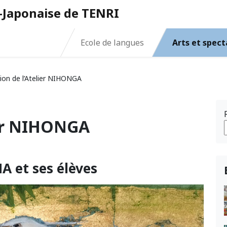
o-Japonaise de TENRI
Ecole de langues
Arts et spect
ion de l’Atelier NIHONGA
ier NIHONGA
A et ses élèves