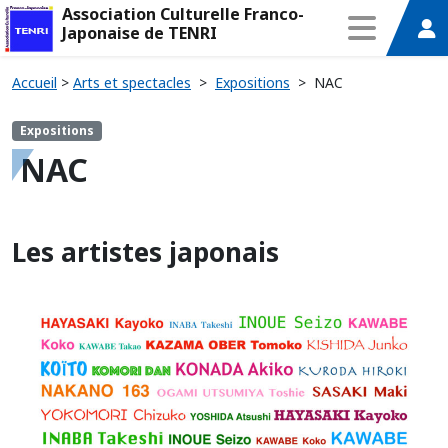
Association Culturelle Franco-
Japonaise de TENRI
Accueil
>
Arts et spectacles
>
Expositions
>
NAC
Expositions
NAC
Les artistes japonais