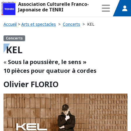
Association Culturelle Franco-
Japonaise de TENRI
Accueil
>
Arts et spectacles
>
Concerts
>
KEL
Concerts
KEL
«
Sous la poussière, le sens »
10 pièces pour quatuor à cordes
Olivier FLORIO