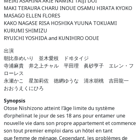
MEIRI ASAHINA AKIE NAMIKI TAIJI DOI
MAKI TERAURA CHARU INOUE OSAMU HIRATA KYOKO
MASAGO ELLEN FLORES
KAKO NAGASE RISA HOSHIKA YUUNA TOKUAMI
KURUMI SHIMIZU
RYUICHI YOSHIDA and KUNIHIRO OOUE
出演
朝比奈めいり 並木愛枝 ドヰタイジ
寺浦麻貴 井之上チャル 平田理 眞砂亨子 エレン・フ
ローレス
永瀬かこ 星加莉佐 徳網ゆうな 清水胡桃 吉田龍一
おおうえくにひろ
Synopsis
Otose Nishizono atteint l’âge limite du système
d’orphelinat le jour de ses 18 ans pour entamer une
nouvelle vie dans son propre appartement et commence
son tout premier emploi dans un hôtel en tant
que femme de ménage. Cependant, les problèmes de