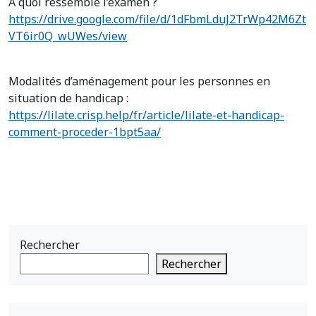
A quoi ressemble l’examen ?
https://drive.google.com/file/d/1dFbmLduJ2TrWp42M6Zt
VT6ir0Q_wUWes/view
Modalités d’aménagement pour les personnes en
situation de handicap :
https://lilate.crisp.help/fr/article/lilate-et-handicap-
comment-proceder-1bpt5aa/
Rechercher
Rechercher