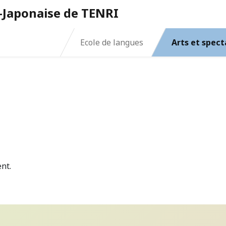
o-Japonaise de TENRI
Ecole de langues
Arts et spect
nt.